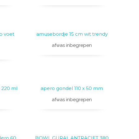
p voet
amusebordje 15 cm wit trendy
afwas inbegrepen
s 220 ml
apero gondel 110 x 50 mm
afwas inbegrepen
lero 60
BOWL GURAL ANTRACIET 380