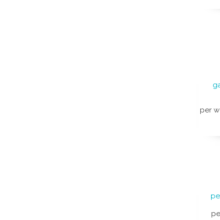
g
per w
pe
pe