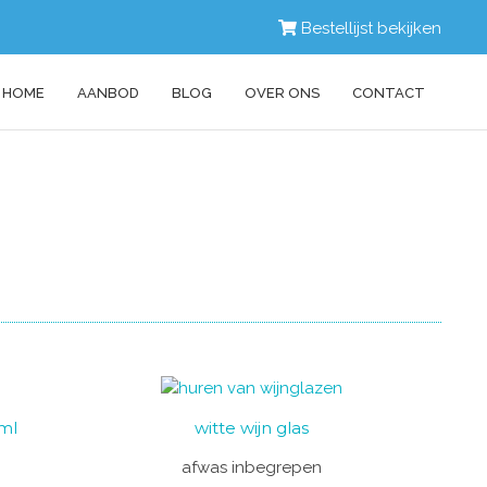
Bestellijst bekijken
HOME
AANBOD
BLOG
OVER ONS
CONTACT
 ml
witte wijn glas
afwas inbegrepen