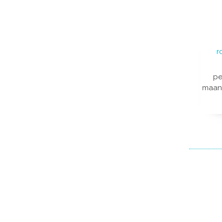
r
pe
maan