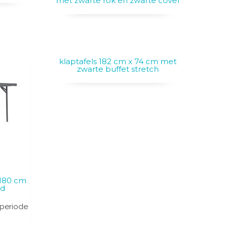
met zwarte rok en zwarte cover
klaptafels 182 cm x 74 cm met
zwarte buffet stretch
, 180 cm
ed
periode