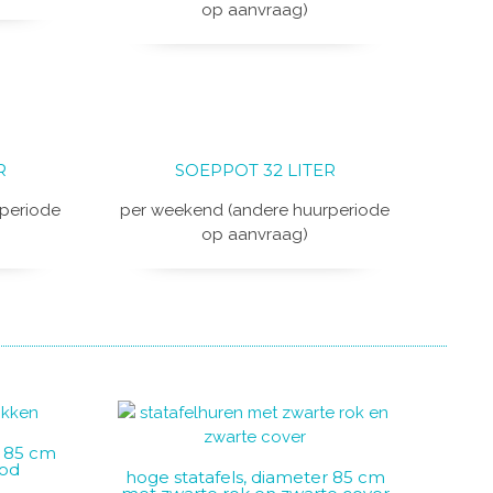
op aanvraag)
R
SOEPPOT 32 LITER
periode
per weekend (andere huurperiode
op aanvraag)
r 85 cm
ood
hoge statafels, diameter 85 cm