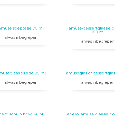
amuse soeptasje 70 ml
amuse/dessertglaasje o
180 ml
afwas inbegrepen
afwas inbegrepen
museglaasjes side 95 ml
amuseglas of dessertgla
afwas inbegrepen
afwas inbegrepen
pero schuin bowl 66 ML
apero, amuse glaasje bo