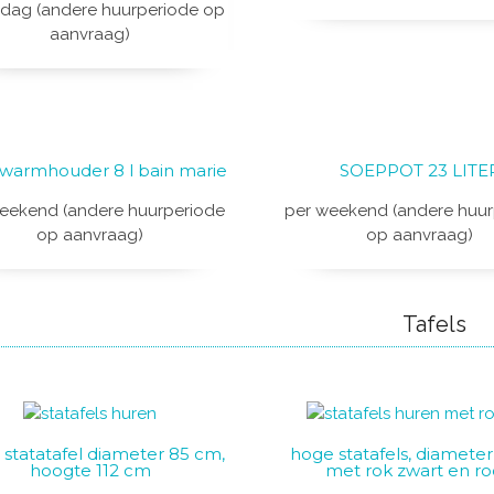
dag (andere huurperiode op
aanvraag)
warmhouder 8 l bain marie
SOEPPOT 23 LITE
eekend (andere huurperiode
per weekend (andere huur
op aanvraag)
op aanvraag)
Tafels
We gaan er even tussen uit, van 20 juli tot 12 augustus.
statatafel diameter 85 cm,
hoge statafels, diamete
hoogte 112 cm
met rok zwart en r
Vanaf 13 augustus staan we weer paraat