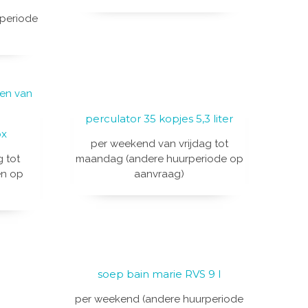
periode
perculator 35 kopjes 5,3 liter
ox
per weekend van vrijdag tot
g tot
maandag (andere huurperiode op
en op
aanvraag)
soep bain marie RVS 9 l
per weekend (andere huurperiode