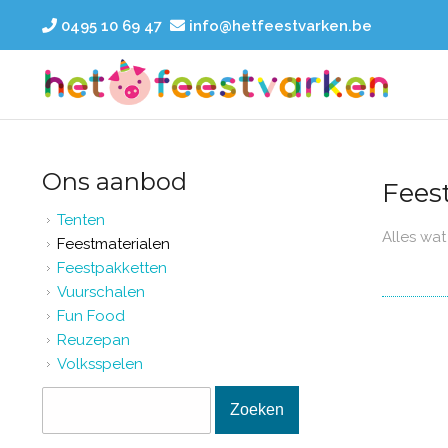
Overslaan en naar de inhoud gaan
0495 10 69 47
info@hetfeestvarken.be
Ons aanbod
Fees
Tenten
Alles wat
Feestmaterialen
Feestpakketten
Vuurschalen
Fun Food
Reuzepan
Volksspelen
Zoekveld
Zoeken