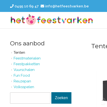
Overslaan en naar de inhoud gaan
0495 10 69 47
info@hetfeestvarken.be
Ons aanbod
Tent
Tenten
Feestmaterialen
Feestpakketten
Vuurschalen
Fun Food
Reuzepan
Volksspelen
Zoekveld
Zoeken