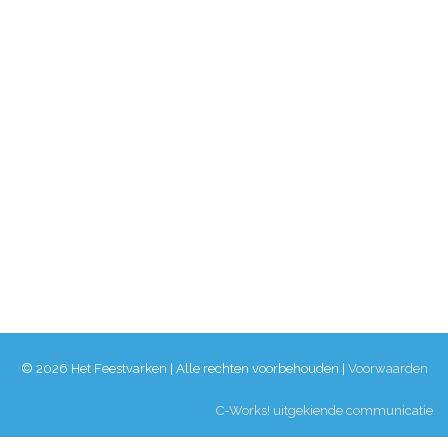
© 2026 Het Feestvarken | Alle rechten voorbehouden |
Voorwaarden
C-Works! uitgekiende communicatie