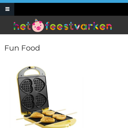
Overslaan en naar de inhoud gaan
0495 10 69 47
info@hetfeestvarken.be
Fun Food