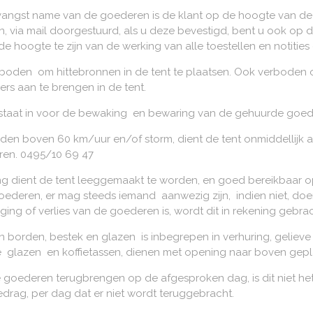
ntvangst name van de goederen is de klant op de hoogte van 
n, via mail doorgestuurd, als u deze bevestigd, bent u ook o
de hoogte te zijn van de werking van alle toestellen en notiti
rboden om hittebronnen in de tent te plaatsen. Ook verboden om
ers aan te brengen in de tent.
 staat in voor de bewaking en bewaring van de gehuurde goed
nden boven 60 km/uur en/of storm, dient de tent onmiddellijk a
ren. 0495/10 69 47
ing dient de tent leeggemaakt te worden, en goed bereikbaar op 
ederen, er mag steeds iemand aanwezig zijn, indien niet, doen
ing of verlies van de goederen is, wordt dit in rekening gebrac
 borden, bestek en glazen is inbegrepen in verhuring, gelieve
e glazen en koffietassen, dienen met opening naar boven gepl
 goederen terugbrengen op de afgesproken dag, is dit niet het
drag, per dag dat er niet wordt teruggebracht.