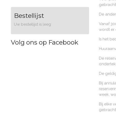
gebracht
Bestellijst
De ander
Vanaf 300
Uw bestellijst is leeg
wordt er
Is het be
Volg ons op Facebook
Huuraanvr
De reserv
onderteke
De geldi
Bij annu
reserveri
week, wo
Bij elke
gebracht