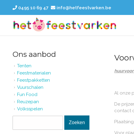
Overslaan en naar de inhoud gaan
0495 10 69 47
info@hetfeestvarken.be
Ons aanbod
Voor
Tenten
huurvoo
Feestmaterialen
Feestpakketten
Vuurschalen
Al onze p
Fun Food
Reuzepan
De prijz
Volksspelen
contact 
Zoekveld
Zoeken
Plaatsin
Voor plaa