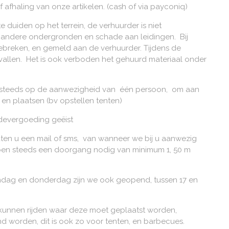
 afhaling van onze artikelen. (cash of via payconiq)
 duiden op het terrein, de verhuurder is niet
f andere ondergronden en schade aan leidingen. Bij
gebreken, en gemeld aan de verhuurder. Tijdens de
evallen. Het is ook verboden het gehuurd materiaal onder
en steeds op de aanwezigheid van één persoon, om aan
 en plaatsen (bv opstellen tenten)
hadevergoeding geëist
ten u een mail of sms, van wanneer we bij u aanwezig
hebben steeds een doorgang nodig van minimum 1, 50 m
ndag en donderdag zijn we ook geopend, tussen 17 en
ek kunnen rijden waar deze moet geplaatst worden,
nd worden, dit is ook zo voor tenten, en barbecues.