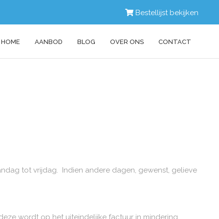
Bestellijst bekijken
HOME
AANBOD
BLOG
OVER ONS
CONTACT
ndag tot vrijdag. Indien andere dagen, gewenst, gelieve
eze wordt op het uiteindelijke factuur in mindering