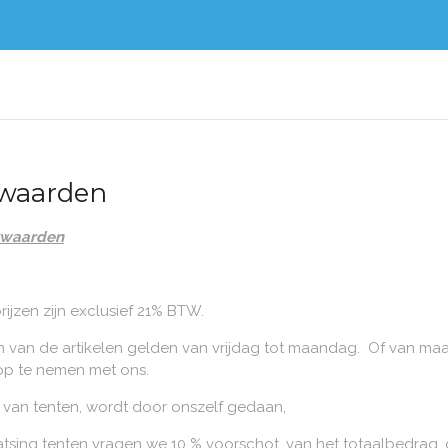
waarden
rwaarden
rijzen zijn exclusief 21% BTW.
en van de artikelen gelden van vrijdag tot maandag. Of van maa
op te nemen met ons.
g van tenten, wordt door onszelf gedaan,
tsing tenten vragen we 10 % voorschot, van het totaalbedrag, d