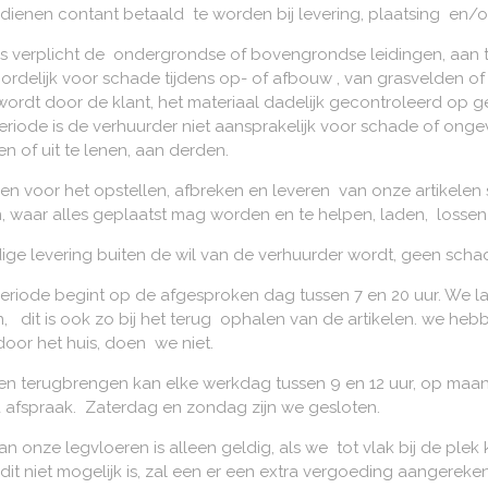
dienen contant betaald te worden bij levering, plaatsing en/of
is verplicht de ondergrondse of bovengrondse leidingen, aan te
ordelijk voor schade tijdens op- of afbouw , van grasvelden o
wordt door de klant, het materiaal dadelijk gecontroleerd op 
eriode is de verhuurder niet aansprakelijk voor schade of ong
en of uit te lenen, aan derden.
nen voor het opstellen, afbreken en leveren van onze artikel
, waar alles geplaatst mag worden en te helpen, laden, lossen
ijdige levering buiten de wil van de verhuurder wordt, geen sc
eriode begint op de afgesproken dag tussen 7 en 20 uur. We la
jn, dit is ook zo bij het terug ophalen van de artikelen. we 
door het huis, doen we niet.
en terugbrengen kan elke werkdag tussen 9 en 12 uur, op maa
a afspraak. Zaterdag en zondag zijn we gesloten.
van onze legvloeren is alleen geldig, als we tot vlak bij de pl
it niet mogelijk is, zal een er een extra vergoeding aangereke