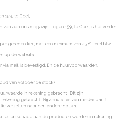
n 159, te Geel,
len van aan ons magazijn, Logen 159, te Geel, is het verder
tw) per gereden km., met een minimum van 25 €, excl.btw
er op de website.
er via mail, is bevestigd. En de huurvoorwaarden,
houd van voldoende stock)
uurwaarde in rekening gebracht. Dit zijn
 rekening gebracht. Bij annulaties van minder dan 1
atie verzetten naar een andere datum.
erlies en schade aan de producten worden in rekening