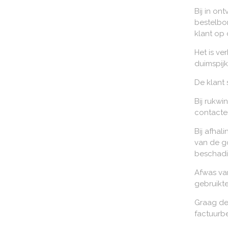
Bij in o
bestelbo
klant op 
Het is ve
duimspijk
De klant
Bij rukwi
contacte
Bij afhal
van de go
beschadig
Afwas van
gebruikt
Graag de
factuurbe