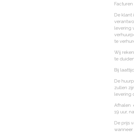
Facturen 
De klant 
verantwo
levering 
verhuurp
te verhur
Wij reke
te duiden
Bij laatt
De huurp
zullen zi
levering 
Afhalen 
19 uur, n
De prijs 
wanneer d