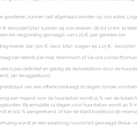
.
e goederen, kunnen zelf afgehaald worden op ons adres, Loge
 € (exclusief btw), kunnen wij ook leveren, dit tot 12 km, te tel
 een km vergoeding gevraagd, van 1.25 €, per gereden km
drag kleiner dan 300 €, (excl. btw), vragen wij, 1,25 €, (excl.b
aag kan steeds per mail, telefonisch of via ons contactformuli
atie is pas definitief en geldig als de bestelbon door de huurd
nd, zijn teruggestuurd.
gheidsduur van een offerte bedraagt 10 dagen, (onder voorbe
lering een maand voor de huurdatum wordt 15 % van de totale h
ngskosten. Bij annulatie 14 dagen voor huurdatum wordt 40 % in
rdt er 100 % aangerekend, of kan de klant kosteloos de reserv
 verhuring wordt er een waarborg/voorschot gevraagd. Breuk, v
.