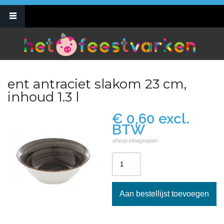
Overslaan en naar de inhoud gaan
0495 10 69 47
info@hetfeestvarken.be
ent antraciet slakom 23 cm,
inhoud 1.3 l
€ 0,60 excl.
BTW
afwas inbegrepen