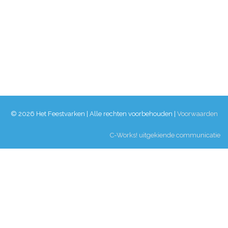
© 2026 Het Feestvarken | Alle rechten voorbehouden |
Voorwaarden
C-Works! uitgekiende communicatie