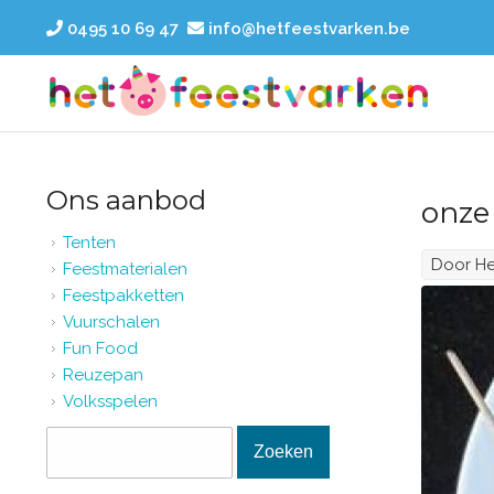
Overslaan en naar de inhoud gaan
0495 10 69 47
info@hetfeestvarken.be
Ons aanbod
onze
Tenten
Door
He
Feestmaterialen
Feestpakketten
Vuurschalen
Fun Food
Reuzepan
Volksspelen
Zoekveld
Zoeken