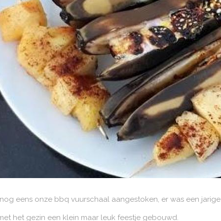
 nog eens onze bbq vuurschaal aangestoken, er was een jarige i
et het gezin een klein maar leuk feestje gebouwd.