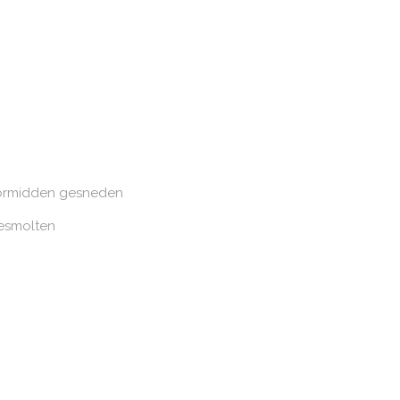
oormidden gesneden
gesmolten