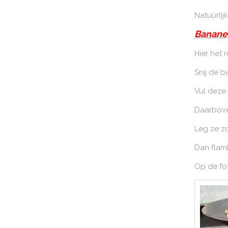
Natuurlij
Banane
Hier het 
Snij de 
Vul deze
Daarbove
Leg ze zo
Dan flam
Op de fot