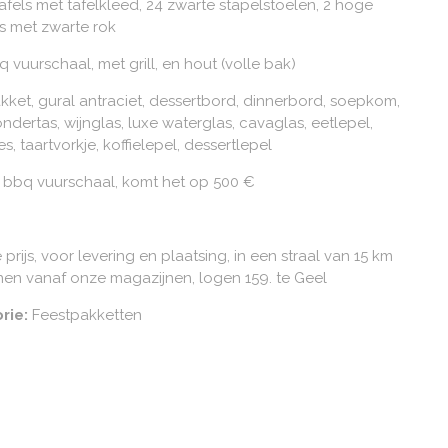
afels met tafelkleed, 24 zwarte stapelstoelen, 2 hoge
ls met zwarte rok
bq vuurschaal, met grill, en hout (volle bak)
kket, gural antraciet, dessertbord, dinnerbord, soepkom,
ondertas, wijnglas, luxe waterglas, cavaglas, eetlepel,
s, taartvorkje, koffielepel, dessertlepel
 bbq vuurschaal, komt het op 500 €
e prijs, voor levering en plaatsing, in een straal van 15 km
nen vanaf onze magazijnen, logen 159. te Geel
rie:
Feestpakketten