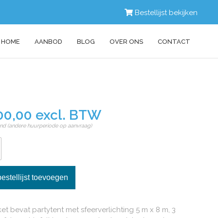
Bestellijst bekijken
HOME
AANBOD
BLOG
OVER ONS
CONTACT
00,00 excl. BTW
nd (andere huurperiode op aanvraag)
ket bevat partytent met sfeerverlichting 5 m x 8 m, 3