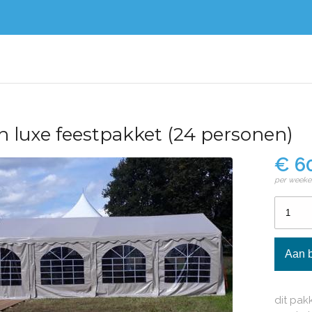
nn luxe feestpakket (24 personen)
€ 6
per weeke
dit pak