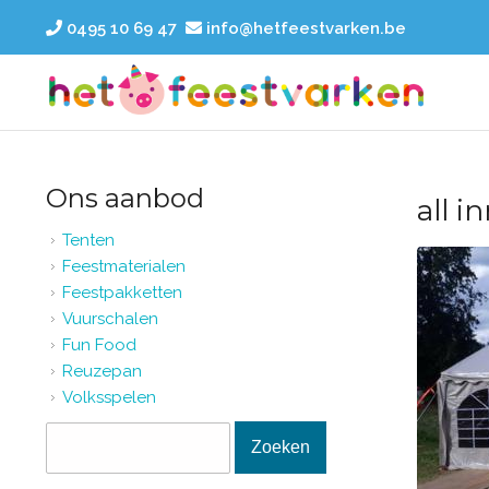
Overslaan en naar de inhoud gaan
0495 10 69 47
info@hetfeestvarken.be
Ons aanbod
all i
Tenten
Feestmaterialen
Feestpakketten
Vuurschalen
Fun Food
Reuzepan
Volksspelen
Zoekveld
Zoeken