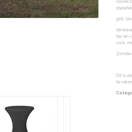
ronde t
statafe
grill, b
dinerpa
tas en 
vork, me
Zonder
Dit is d
te reke
Catego